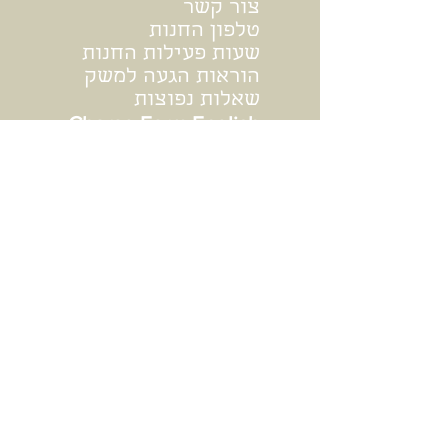
צור קשר
טלפון החנות
שעות פעילות החנות
הוראות הגעה למשק
שאלות נפוצות
Charag Farm English
הרשמה למועדון החברים של משק
חר"ג - הנחות, מתכונים ועוד
אנחנו מתחייבים 100% שמן זית כתית מעולה
0% ספאם
להרשמה