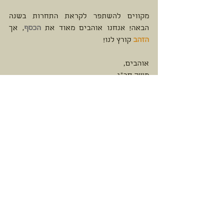
מקווים להשתפר לקראת התחרות בשנה 
הבאה! אנחנו אוהבים מאוד את 
הכסף
, אך 
הזהב 
קורץ לנו! 
אוהבים, 
משק חר"ג 
המייסדים 14 כפר חסידים 
תיוגים:
תחרות
ראשון המסיק
מדליות
תעודות
שמן זית מעולה!