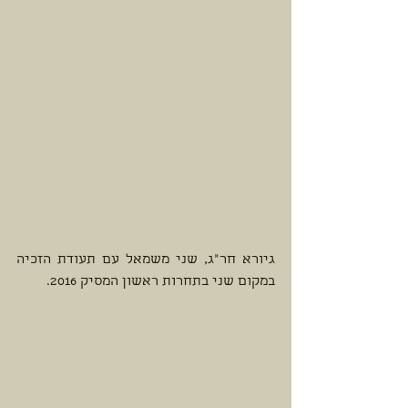
​גיורא חר"ג, שני משמאל עם תעודת הזכיה 
במקום שני בתחרות ראשון המסיק 2016. 