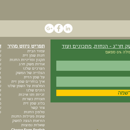
תפריט ניווט מהיר
ח
 חר"ג - הנחות, מתכונים ועוד
עמוד הבית
ש
חנות שמן זית
ש
תקנון ומדיניות החנות
ש
אודות משק חרג
ש
הערכים שלנו
ש
הגלריה של המשק
ז
על שמן הזית
ב
איך בוחרים שמן זית
פ
המלצות על השמן שלנו
ש
הזנים שלנו
ל
שמה
זכיות ותו איכות
פ
תעודת כשרות
פח 5
בלוג שמן זית
מ
צור קשר
ש
טלפון החנות
ט
שעות פעילות החנות
הוראות הגעה למשק
שאלות נפוצות
Charag Farm English