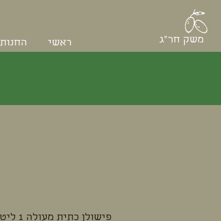
משק חר"ג
ראשי
החנות
פישולן כתית מעולה 1 ליטר