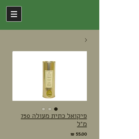
משק חר"ג
פיקואל כתית מעולה 750
מ"ל
מחיר